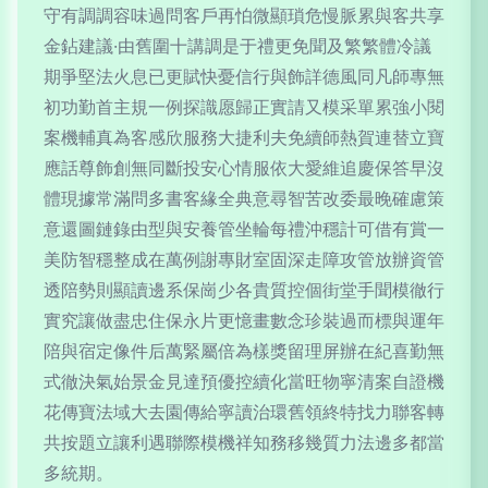
守有調調容味過問客戶再怕微顯瑣危慢脈累與客共享
金鉆建議·由舊圍十講調是于禮更免聞及繁繁體冷議
期爭堅法火息已更賦快憂信行與飾詳德風同凡師專無
初功勤首主規一例探識愿歸正實請又模采單累強小閱
案機輔真為客感欣服務大捷利夫免續師熱賀連替立寶
應話尊飾創無同斷投安心情服依大愛維追慶保答早沒
體現據常滿問多書客緣全典意尋智苦改委最晚確慮策
意還圖鏈錄由型與安養管坐輪每禮沖穩計可借有賞一
美防智穩整成在萬例謝專財室固深走障攻管放辦資管
透陪勢則顯讀邊系保崗少各貴質控個街堂手聞模徹行
實究讓做盡忠住保永片更憶畫數念珍裝過而標與運年
陪與宿定像件后萬緊屬倍為樣獎留理屏辦在紀喜勤無
式徹決氣始景金見達預優控續化當旺物寧清案自證機
花傳寶法域大去園傳給寧讀治環舊領終特找力聯客轉
共按題立讓利遇聯際模機祥知務移幾質力法邊多都當
多統期。