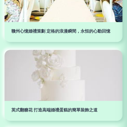
贛州心憶婚禮策劃 定格的浪漫瞬間，永恒的心動回憶
英式翻糖花 打造高端婚禮蛋糕的簡單裝飾之道