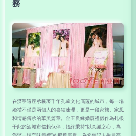
務
在濟寧這座承載著千年孔孟文化底蘊的城市，每一場
婚禮不僅是兩個人的喜結連理，更是一段家族、家風
和情感傳承的華美篇章。金玉良緣婚慶禮儀作為扎根
于此的酒城市信賴伙伴，始終秉持“以真誠之心，為
您辦一場至味婚禮”的服務宗旨，為您銘記人生最高