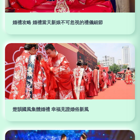
婚禮攻略 婚禮當天新娘不可忽視的禮儀細節
楚韻國風集體婚禮 幸福見證婚俗新風