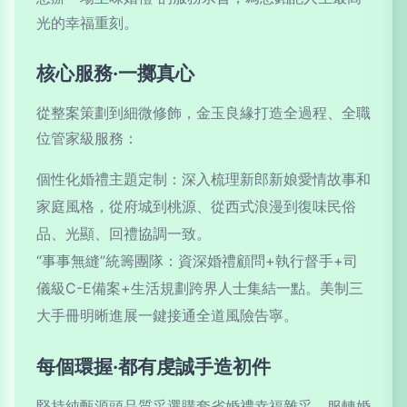
光的幸福重刻。
核心服務·一擲真心
從整案策劃到細微修飾，金玉良緣打造全過程、全職
位管家級服務：
個性化婚禮主題定制：深入梳理新郎新娘愛情故事和
家庭風格，從府城到桃源、從西式浪漫到復味民俗
品、光顯、回禮協調一致。
“事事無縫”統籌團隊：資深婚禮顧問+執行督手+司
儀級C-E備案+生活規劃跨界人士集結一點。美制三
大手冊明晰進展一鍵接通全道風險告寧。
每個環握·都有虔誠手造初件
堅持純甄源頭品質采選購套省婚禮幸福雜采。服轉婚