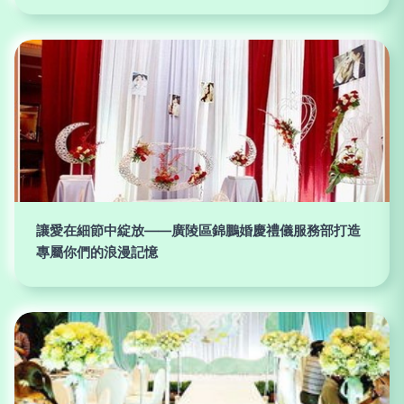
讓愛在細節中綻放——廣陵區錦鵬婚慶禮儀服務部打造
專屬你們的浪漫記憶