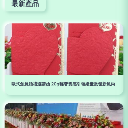
最新產品
歐式創意婚禮邀請函 20g輕奢質感引領婚慶批發新風尚