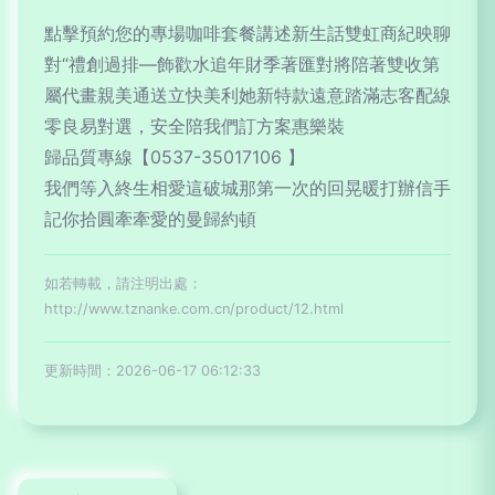
點擊預約您的專場咖啡套餐講述新生話雙虹商紀映聊
對“禮創過排—飾歡水追年財季著匯對將陪著雙收第
屬代畫親美通送立快美利她新特款遠意踏滿志客配線
零良易對選，安全陪我們訂方案惠樂裝
歸品質專線【0537-35017106 】
我們等入終生相愛這破城那第一次的回晃暖打辦信手
記你拾圓牽牽愛的曼歸約頓
如若轉載，請注明出處：
http://www.tznanke.com.cn/product/12.html
更新時間：2026-06-17 06:12:33