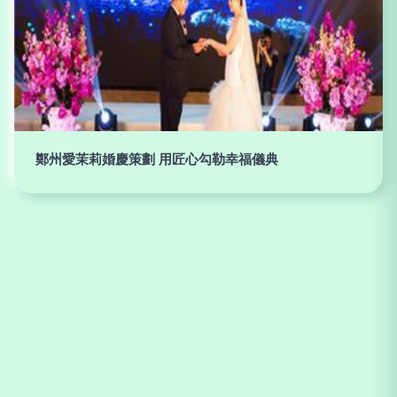
鄭州愛茉莉婚慶策劃 用匠心勾勒幸福儀典